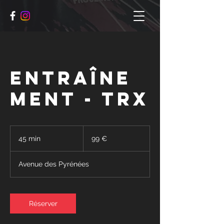
Entraîne
ment - TRX
99
euros
45 min
4
99 €
5
m
Avenue des Pyrénées
i
n
Réserver