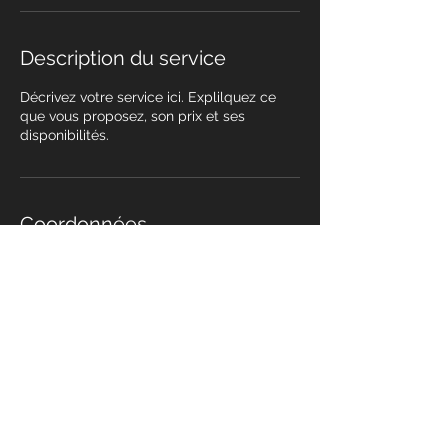
Description du service
Décrivez votre service ici. Explilquez ce
que vous proposez, son prix et ses
disponibilités.
Coordonnées
Salle Chapellerie, Avenue des Pyrénées,
Frouzins, France
contact@ttfrouzinois.fr
© 2025 par Dimitri BEPOLDIN
pour le TT FROUZINOIS. Tous