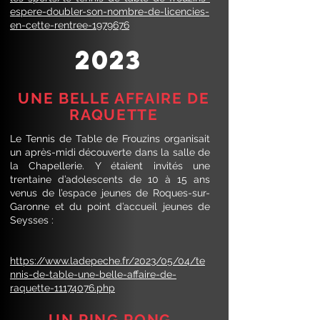
espere-doubler-son-nombre-de-licencies-
en-cette-rentree-1979676
2023
UNE BELLE AFFAIRE DE
RAQUETTE
Le Tennis de Table de Frouzins organisait
un après-midi découverte dans la salle de
la Chapellerie. Y étaient invités une
trentaine d’adolescents de 10 à 15 ans
venus de l’espace jeunes de Roques-sur-
Garonne et du point d’accueil jeunes de
Seysses :
https://www.ladepeche.fr/2023/05/04/te
nnis-de-table-une-belle-affaire-de-
raquette-11174076.php
UN PING PONG