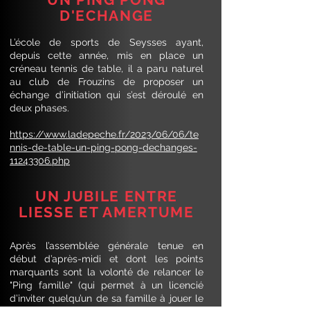
D'ECHANGE
L’école de sports de Seysses ayant,
depuis cette année, mis en place un
créneau tennis de table, il a paru naturel
au club de Frouzins de proposer un
échange d’initiation qui s’est déroulé en
deux phases.
https://www.ladepeche.fr/2023/06/06/te
nnis-de-table-un-ping-pong-dechanges-
11243306.php
UN JUBILE ENTRE
LIESSE ET AMERTUME
Après l’assemblée générale tenue en
début d’après-midi et dont les points
marquants sont la volonté de relancer le
"Ping famille" (qui permet à un licencié
d’inviter quelqu’un de sa famille à jouer le